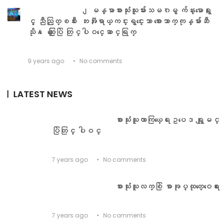
ျမန္မာစားသံုးသူမ်ားသမဂၢမွ က်န္းမာေရးႏွ
င့္ ညီညြတ္ၿပီး ေဘးအႏၱရာယ္ကင္းရွင္းေသာ စားေသာက္ကုန္မ်ားဆီ
သို႔ ေဆြးေႏြးပဲြ တြင္ပါဝင္ေဆာင္ရြက္
9 years ago
No comments
LATEST NEWS
စားသံုးသူကာကြယ္ေရးဥပေဒ ရွုျမင္သံုးသ
ပြဲတြင္ ပါဝင္
7 years ago
No comments
စားသံုးသူလက္စြဲ စာအုပ္ထုတ္ေဝေရး ေဆြး
7 years ago
No comments