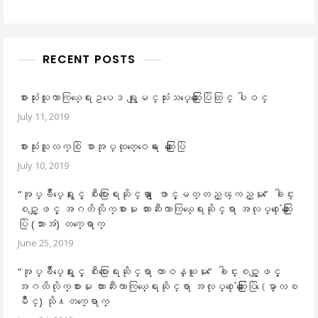
RECENT POSTS
စားသံုးသူကာကြယ္ေရးဥပေဒ ရွုျမင္သံုးသပ္ေဆြးေႏြးပြဲတြင္ ပါဝင္
July 11, 2019
စားသံုးသူလက္စြဲ စာအုပ္ထုတ္ေဝေရး ေဆြးေႏြးပြဲ
July 10, 2019
“အုပ္ခ်ဳပ္ေရးႏွင့္ စီးပြားေရးဆိုင္ရာ ေျဖာင့္မတ္တည္ၾကည္မႈ” ေခါင္း
စဥ္ျဖင့္ အဂတိလိုက္စားမႈ တားဆီးကာကြယ္ေရးဆိုင္ရာ အလုပ္႐ုံေဆြးေႏြး
ပြဲ (ဘားအံ) တက္ေရာက္
June 25, 2019
“အုပ္ခ်ဳပ္ေရးႏွင့္ စီးပြားေရးဆိုင္ရာ တာဝန္ယူမႈ” ေခါင္းစဥ္ျဖင့္
အဂတိလိုက္စားမႈ တားဆီးကာကြယ္ေရးဆိုင္ရာ အလုပ္႐ုံေဆြးေႏြးပြဲ (ေမာ္လၿ
မိဳင္) သုိ႔တက္ေရာက္