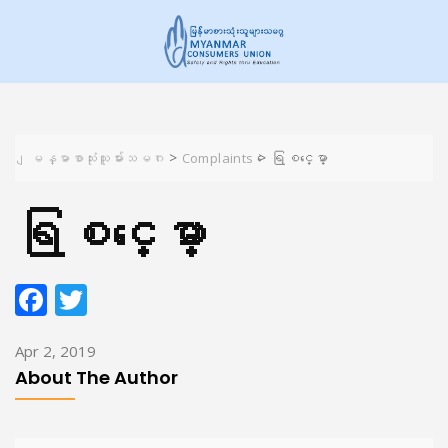
Skip
to
content
>
>
ေရြစင္ေမာ္
ျမန္မာစာသံုးသူမ်ားသမဂၢ
Complaints
ေရြစင္ေမာ္
F
T
ac
w
Apr 2, 2019
e
itt
About The Author
b
er
o