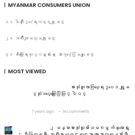
MYANMAR CONSUMERS UNION
၁။ ပါတီႏိုင္ငံေရးကင္း႐ွင္းျခင္း
၂။ အက်ိဳးအျမတ္မ႐ွာျခင္း
၃။ စီးပြားေရးလုပ္ငန္းမ်ားမွ ေထာက္ပံ့ေငြမယူျခင္း
MOST VIEWED
စားသံုးသူကာကြယ္ေရးဥပေဒ ရွုျမ
င္သံုးသပ္ေဆြးေႏြးပြဲတြင္ ပါဝင္
7 years ago
No comments
ျမန္မာစားသံုးသူမ်ားသမဂၢမွ က်န္းမာေရးႏွ
င့္ ညီညြတ္ၿပီး ေဘးအႏၱရာယ္ကင္းရွင္းေသာ စားေသာက္ကုန္မ်ားဆီ