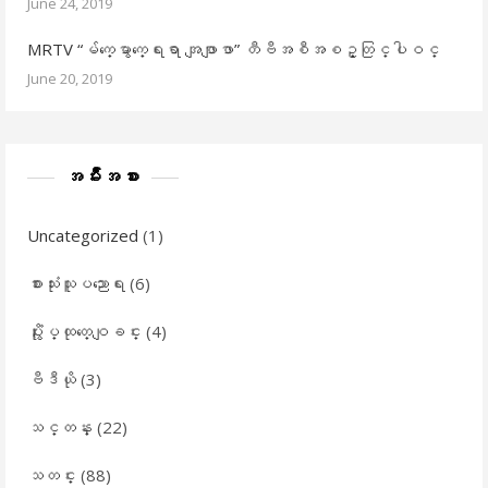
June 24, 2019
MRTV “မ်က္ေမွာက္ေရးရာ အျဖာျဖာ” တီဗီအစီအစဥ္တြင္ပါဝင္
June 20, 2019
အမ်ိဳးအစား
Uncategorized
(1)
စားသံုးသူပညာေရး
(6)
ပံုႏိွပ္ထုတ္ေဝျခင္း
(4)
ဗီဒီယို
(3)
သင္တန္း
(22)
သတင္း
(88)