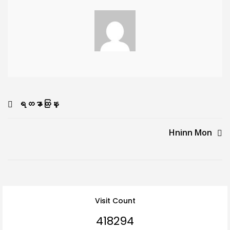
o
k
Post
ရတနာထြန္း
Navigation
Hninn Mon
Visit Count
418294