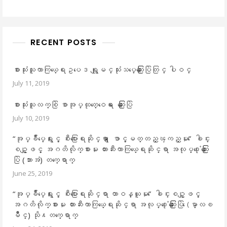
RECENT POSTS
စားသံုးသူကာကြယ္ေရးဥပေဒ ရွုျမင္သံုးသပ္ေဆြးေႏြးပြဲတြင္ ပါဝင္
July 11, 2019
စားသံုးသူလက္စြဲ စာအုပ္ထုတ္ေဝေရး ေဆြးေႏြးပြဲ
July 10, 2019
“အုပ္ခ်ဳပ္ေရးႏွင့္ စီးပြားေရးဆိုင္ရာ ေျဖာင့္မတ္တည္ၾကည္မႈ” ေခါင္း
စဥ္ျဖင့္ အဂတိလိုက္စားမႈ တားဆီးကာကြယ္ေရးဆိုင္ရာ အလုပ္႐ုံေဆြးေႏြး
ပြဲ (ဘားအံ) တက္ေရာက္
June 25, 2019
“အုပ္ခ်ဳပ္ေရးႏွင့္ စီးပြားေရးဆိုင္ရာ တာဝန္ယူမႈ” ေခါင္းစဥ္ျဖင့္
အဂတိလိုက္စားမႈ တားဆီးကာကြယ္ေရးဆိုင္ရာ အလုပ္႐ုံေဆြးေႏြးပြဲ (ေမာ္လၿ
မိဳင္) သုိ႔တက္ေရာက္