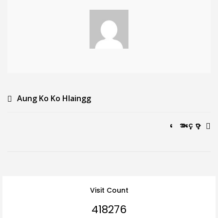
o
k
Post
Aung Ko Ko Hlaingg
Navigation
​ေအာင္​​ေဇာ္​
Visit Count
418276