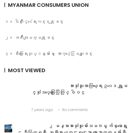
MYANMAR CONSUMERS UNION
၁။ ပါတီႏိုင္ငံေရးကင္း႐ွင္းျခင္း
၂။ အက်ိဳးအျမတ္မ႐ွာျခင္း
၃။ စီးပြားေရးလုပ္ငန္းမ်ားမွ ေထာက္ပံ့ေငြမယူျခင္း
MOST VIEWED
စားသံုးသူကာကြယ္ေရးဥပေဒ ရွုျမ
င္သံုးသပ္ေဆြးေႏြးပြဲတြင္ ပါဝင္
7 years ago
No comments
ျမန္မာစားသံုးသူမ်ားသမဂၢမွ က်န္းမာေရးႏွ
င့္ ညီညြတ္ၿပီး ေဘးအႏၱရာယ္ကင္းရွင္းေသာ စားေသာက္ကုန္မ်ားဆီ