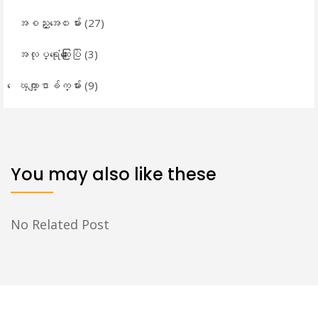
အစည္းအေ၀းမ်ား
(27)
အလုပ္ရံုေဆြးေႏြးပြဲ
(3)
ေၾကာ္ျငာခ်က္မ်ား
(9)
You may also like these
No Related Post