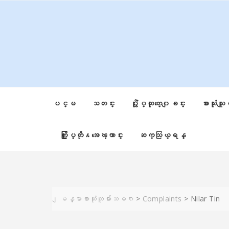
Skip
to
content
ပင္မ
သတင္း
ပံုုႏွိပ္ထုုတ္ေ၀ျခင္း
စားသံုုးသ
ကြြ်ႏု္ပ္တို႔အေၾကာင္း
ဆက္သြယ္ရန္
ျမန္မာစာသံုးသူမ်ားသမဂၢ
>
Complaints
>
Nilar Tin