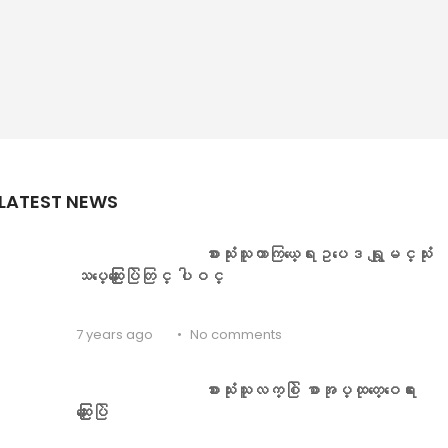
LATEST NEWS
စားသံုးသူကာကြယ္ေရးဥပေဒ ရွုျမင္သံုး
သပ္ေဆြးေႏြးပြဲတြင္ ပါဝင္
7 years ago
No comments
စားသံုးသူလက္စြဲ စာအုပ္ထုတ္ေဝေရး ေ
ဆြးေႏြးပြဲ