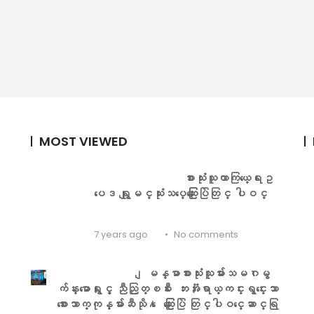
MOST VIEWED
စားသံုးသူကာကြယ္ေရးဥ
ပေဒ ရွုျမင္သံုးသပ္ေဆြးေႏြးပြဲတြင္ ပါဝင္
7 years ago
No comments
ျမန္မာစားသံုးသူမ်ားသမဂၢမွ 
က်န္းမာေရးႏွင့္ ညီညြတ္ၿပီး ေဘးအႏၱရာယ္ကင္းရွင္းေသာ 
စားေသာက္ကုန္မ်ားဆီသို႔ ေဆြးေႏြးပဲြ တြင္ပါဝင္ေဆာင္ရြ