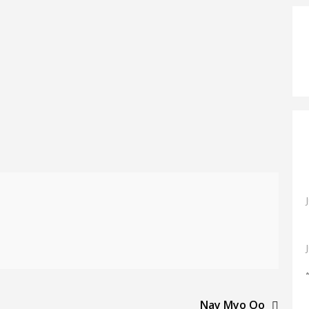
Nay Myo Oo