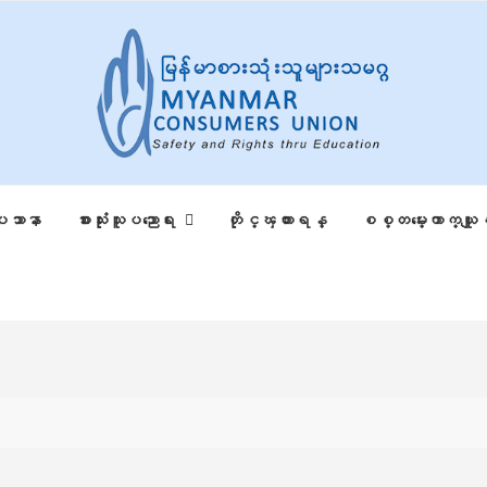
ူျပသာနာ
စားသံုုးသူပညာေရး
တိုုင္ၾကားရန္
စစ္တမ္းေကာက္ယူျ