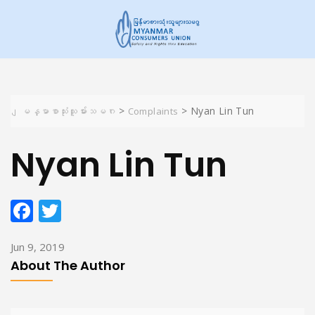
Skip
to
content
>
>
Nyan Lin Tun
ျမန္မာစာသံုးသူမ်ားသမဂၢ
Complaints
Nyan Lin Tun
F
T
ac
w
Jun 9, 2019
e
itt
About The Author
b
er
o