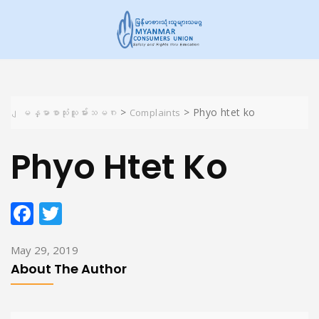
Skip
to
content
>
>
Phyo htet ko
ျမန္မာစာသံုးသူမ်ားသမဂၢ
Complaints
Phyo Htet Ko
F
T
ac
w
May 29, 2019
e
itt
About The Author
b
er
o