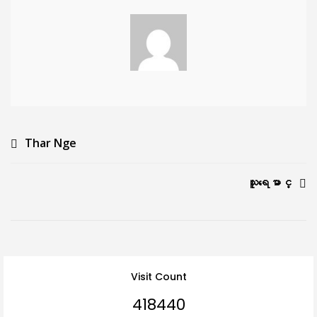
o
k
Post
Thar Nge
Navigation
သူရေမာင္
Visit Count
418440