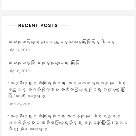
RECENT POSTS
စားသံုးသူကာကြယ္ေရးဥပေဒ ရွုျမင္သံုးသပ္ေဆြးေႏြးပြဲတြင္ ပါဝင္
July 11, 2019
စားသံုးသူလက္စြဲ စာအုပ္ထုတ္ေဝေရး ေဆြးေႏြးပြဲ
July 10, 2019
“အုပ္ခ်ဳပ္ေရးႏွင့္ စီးပြားေရးဆိုင္ရာ ေျဖာင့္မတ္တည္ၾကည္မႈ” ေခါင္း
စဥ္ျဖင့္ အဂတိလိုက္စားမႈ တားဆီးကာကြယ္ေရးဆိုင္ရာ အလုပ္႐ုံေဆြးေႏြး
ပြဲ (ဘားအံ) တက္ေရာက္
June 25, 2019
“အုပ္ခ်ဳပ္ေရးႏွင့္ စီးပြားေရးဆိုင္ရာ တာဝန္ယူမႈ” ေခါင္းစဥ္ျဖင့္
အဂတိလိုက္စားမႈ တားဆီးကာကြယ္ေရးဆိုင္ရာ အလုပ္႐ုံေဆြးေႏြးပြဲ (ေမာ္လၿ
မိဳင္) သုိ႔တက္ေရာက္