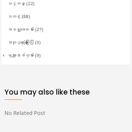
သင္တန္း
(22)
သတင္း
(88)
အစည္းအေ၀းမ်ား
(27)
အလုပ္ရံုေဆြးေႏြးပြဲ
(3)
ေၾကာ္ျငာခ်က္မ်ား
(9)
You may also like these
No Related Post