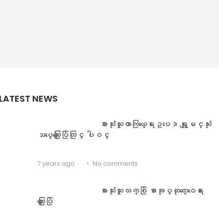
LATEST NEWS
စားသံုးသူကာကြယ္ေရးဥပေဒ ရွုျမင္သံုး
သပ္ေဆြးေႏြးပြဲတြင္ ပါဝင္
7 years ago
No comments
စားသံုးသူလက္စြဲ စာအုပ္ထုတ္ေဝေရး ေ
ဆြးေႏြးပြဲ