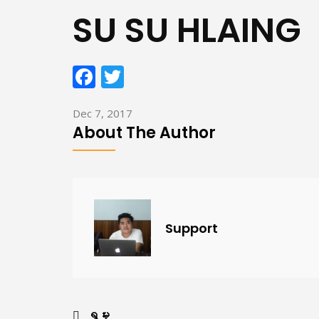
SU SU HLAING
F
T
ac
w
Dec 7, 2017
e
itt
About The Author
b
er
o
o
k
Support
Post
ရွမ္း