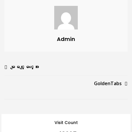
o
k
Admin
Post
မျမင့္ျမင့္ေအး
Navigation
GoldenTabs
Visit Count