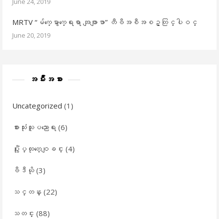
June 24, 2019
MRTV “မ်က္ေမွာက္ေရးရာ အျဖာျဖာ” တီဗီအစီအစဥ္တြင္ပါဝင္
June 20, 2019
အမ်ိဳးအစား
Uncategorized
(1)
စားသံုးသူပညာေရး
(6)
ပံုႏိွပ္ထုတ္ေဝျခင္း
(4)
ဗီဒီယို
(3)
သင္တန္း
(22)
သတင္း
(88)