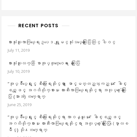
RECENT POSTS
စားသံုးသူကာကြယ္ေရးဥပေဒ ရွုျမင္သံုးသပ္ေဆြးေႏြးပြဲတြင္ ပါဝင္
July 11, 2019
စားသံုးသူလက္စြဲ စာအုပ္ထုတ္ေဝေရး ေဆြးေႏြးပြဲ
July 10, 2019
“အုပ္ခ်ဳပ္ေရးႏွင့္ စီးပြားေရးဆိုင္ရာ ေျဖာင့္မတ္တည္ၾကည္မႈ” ေခါင္း
စဥ္ျဖင့္ အဂတိလိုက္စားမႈ တားဆီးကာကြယ္ေရးဆိုင္ရာ အလုပ္႐ုံေဆြးေႏြး
ပြဲ (ဘားအံ) တက္ေရာက္
June 25, 2019
“အုပ္ခ်ဳပ္ေရးႏွင့္ စီးပြားေရးဆိုင္ရာ တာဝန္ယူမႈ” ေခါင္းစဥ္ျဖင့္
အဂတိလိုက္စားမႈ တားဆီးကာကြယ္ေရးဆိုင္ရာ အလုပ္႐ုံေဆြးေႏြးပြဲ (ေမာ္လၿ
မိဳင္) သုိ႔တက္ေရာက္