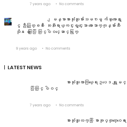
7 years ago
No comments
ျမန္မာစားသံုးသူမ်ားသမဂၢမွ က်န္းမာေရးႏွ
င့္ ညီညြတ္ၿပီး ေဘးအႏၱရာယ္ကင္းရွင္းေသာ စားေသာက္ကုန္မ်ားဆီ
သို႔ ေဆြးေႏြးပဲြ တြင္ပါဝင္ေဆာင္ရြက္
9 years ago
No comments
LATEST NEWS
စားသံုးသူကာကြယ္ေရးဥပေဒ ရွုျမင္သံုးသ
ပြဲတြင္ ပါဝင္
7 years ago
No comments
စားသံုးသူလက္စြဲ စာအုပ္ထုတ္ေဝေရး ေဆြး