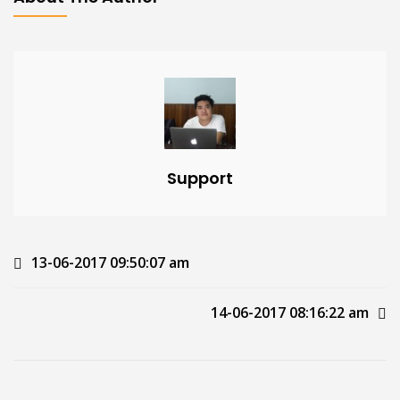
b
er
o
o
k
Support
Post
13-06-2017 09:50:07 am
Navigation
14-06-2017 08:16:22 am