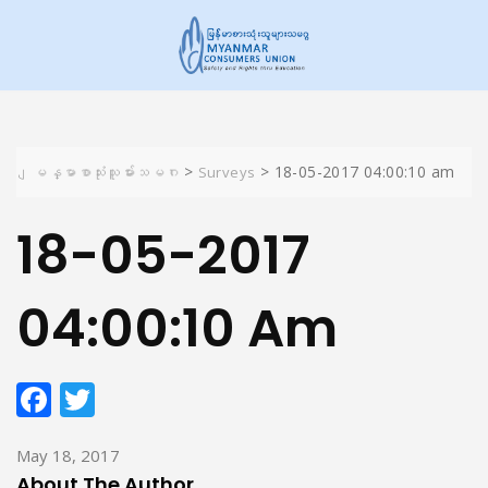
Skip
to
content
>
>
18-05-2017 04:00:10 am
ျမန္မာစာသံုးသူမ်ားသမဂၢ
Surveys
18-05-2017
04:00:10 Am
F
T
ac
w
May 18, 2017
e
itt
About The Author