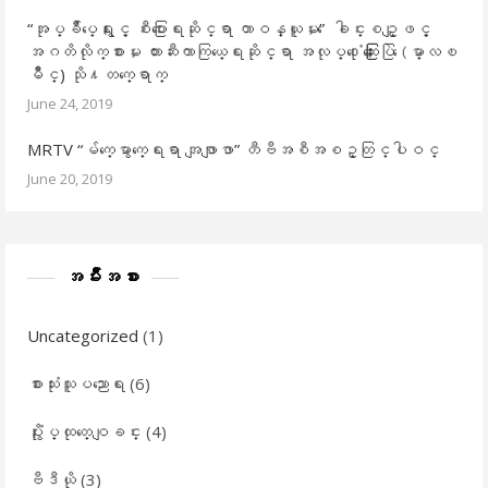
“အုပ္ခ်ဳပ္ေရးႏွင့္ စီးပြားေရးဆိုင္ရာ တာဝန္ယူမႈ” ေခါင္းစဥ္ျဖင့္
အဂတိလိုက္စားမႈ တားဆီးကာကြယ္ေရးဆိုင္ရာ အလုပ္႐ုံေဆြးေႏြးပြဲ (ေမာ္လၿ
မိဳင္) သုိ႔တက္ေရာက္
June 24, 2019
MRTV “မ်က္ေမွာက္ေရးရာ အျဖာျဖာ” တီဗီအစီအစဥ္တြင္ပါဝင္
June 20, 2019
အမ်ိဳးအစား
Uncategorized
(1)
စားသံုးသူပညာေရး
(6)
ပံုႏိွပ္ထုတ္ေဝျခင္း
(4)
ဗီဒီယို
(3)