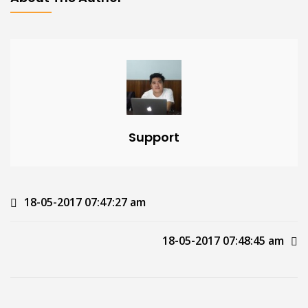
b
er
o
o
k
Support
Post
18-05-2017 07:47:27 am
Navigation
18-05-2017 07:48:45 am