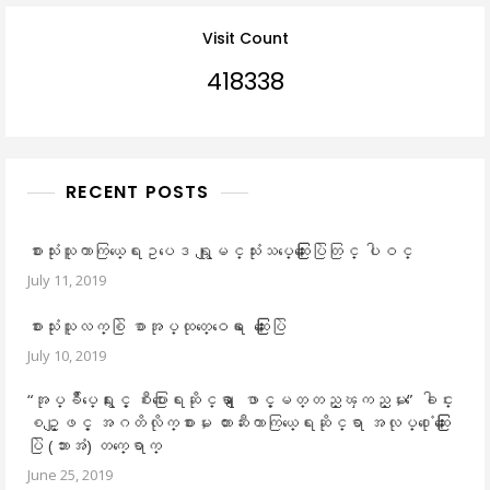
Visit Count
418338
RECENT POSTS
စားသံုးသူကာကြယ္ေရးဥပေဒ ရွုျမင္သံုးသပ္ေဆြးေႏြးပြဲတြင္ ပါဝင္
July 11, 2019
စားသံုးသူလက္စြဲ စာအုပ္ထုတ္ေဝေရး ေဆြးေႏြးပြဲ
July 10, 2019
“အုပ္ခ်ဳပ္ေရးႏွင့္ စီးပြားေရးဆိုင္ရာ ေျဖာင့္မတ္တည္ၾကည္မႈ” ေခါင္း
စဥ္ျဖင့္ အဂတိလိုက္စားမႈ တားဆီးကာကြယ္ေရးဆိုင္ရာ အလုပ္႐ုံေဆြးေႏြး
ပြဲ (ဘားအံ) တက္ေရာက္
June 25, 2019