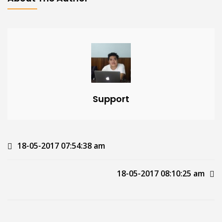
b
er
o
o
k
Support
Post
18-05-2017 07:54:38 am
Navigation
18-05-2017 08:10:25 am