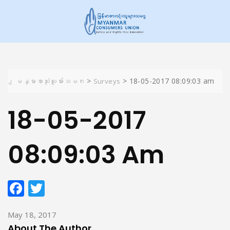
Skip
to
content
>
>
18-05-2017 08:09:03 am
ျမန္မာစာသံုးသူမ်ားသမဂၢ
Surveys
18-05-2017
08:09:03 Am
F
T
ac
w
May 18, 2017
e
itt
About The Author