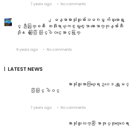
7 years ago
No comments
ျမန္မာစားသံုးသူမ်ားသမဂၢမွ က်န္းမာေရးႏွ
င့္ ညီညြတ္ၿပီး ေဘးအႏၱရာယ္ကင္းရွင္းေသာ စားေသာက္ကုန္မ်ားဆီ
သို႔ ေဆြးေႏြးပဲြ တြင္ပါဝင္ေဆာင္ရြက္
9 years ago
No comments
LATEST NEWS
စားသံုးသူကာကြယ္ေရးဥပေဒ ရွုျမင္သံုးသ
ပြဲတြင္ ပါဝင္
7 years ago
No comments
စားသံုးသူလက္စြဲ စာအုပ္ထုတ္ေဝေရး ေဆြး