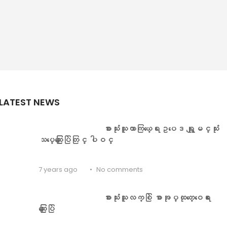
LATEST NEWS
စားသံုးသူကာကြယ္ေရးဥပေဒ ရွုျမင္သံုး
သပ္ေဆြးေႏြးပြဲတြင္ ပါဝင္
7 years ago
No comments
စားသံုးသူလက္စြဲ စာအုပ္ထုတ္ေဝေရး ေ
ဆြးေႏြးပြဲ