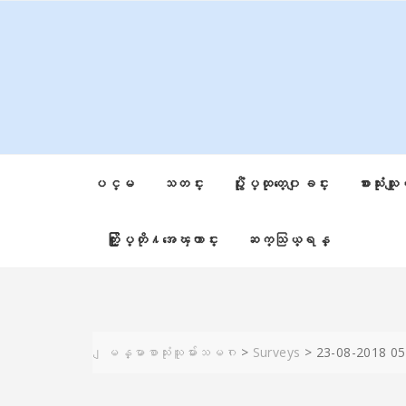
Skip
to
content
ပင္မ
သတင္း
ပံုုႏွိပ္ထုုတ္ေ၀ျခင္း
စားသံုုးသ
ကြြ်ႏု္ပ္တို႔အေၾကာင္း
ဆက္သြယ္ရန္
ျမန္မာစာသံုးသူမ်ားသမဂၢ
>
Surveys
>
23-08-2018 05