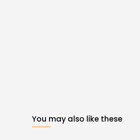
You may also like these