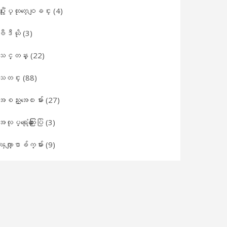
ပံုႏိွပ္ထုတ္ေဝျခင္း
(4)
ဗီဒီယို
(3)
သင္တန္း
(22)
သတင္း
(88)
အစည္းအေ၀းမ်ား
(27)
အလုပ္ရံုေဆြးေႏြးပြဲ
(3)
ေၾကာ္ျငာခ်က္မ်ား
(9)