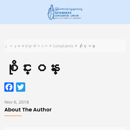
Skip
to
content
>
>
စိုင္းဝန္း
ျမန္မာစာသံုးသူမ်ားသမဂၢ
Complaints
စိုင္းဝန္း
F
T
ac
w
Nov 6, 2018
e
itt
About The Author
b
er
o