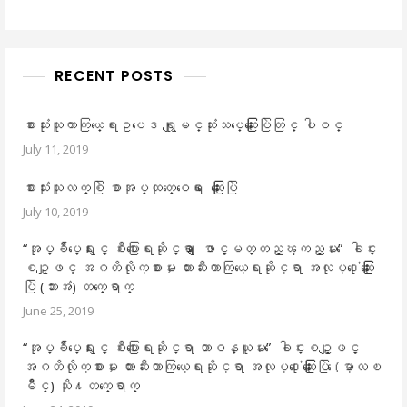
RECENT POSTS
စားသံုးသူကာကြယ္ေရးဥပေဒ ရွုျမင္သံုးသပ္ေဆြးေႏြးပြဲတြင္ ပါဝင္
July 11, 2019
စားသံုးသူလက္စြဲ စာအုပ္ထုတ္ေဝေရး ေဆြးေႏြးပြဲ
July 10, 2019
“အုပ္ခ်ဳပ္ေရးႏွင့္ စီးပြားေရးဆိုင္ရာ ေျဖာင့္မတ္တည္ၾကည္မႈ” ေခါင္း
စဥ္ျဖင့္ အဂတိလိုက္စားမႈ တားဆီးကာကြယ္ေရးဆိုင္ရာ အလုပ္႐ုံေဆြးေႏြး
ပြဲ (ဘားအံ) တက္ေရာက္
June 25, 2019
“အုပ္ခ်ဳပ္ေရးႏွင့္ စီးပြားေရးဆိုင္ရာ တာဝန္ယူမႈ” ေခါင္းစဥ္ျဖင့္
အဂတိလိုက္စားမႈ တားဆီးကာကြယ္ေရးဆိုင္ရာ အလုပ္႐ုံေဆြးေႏြးပြဲ (ေမာ္လၿ
မိဳင္) သုိ႔တက္ေရာက္