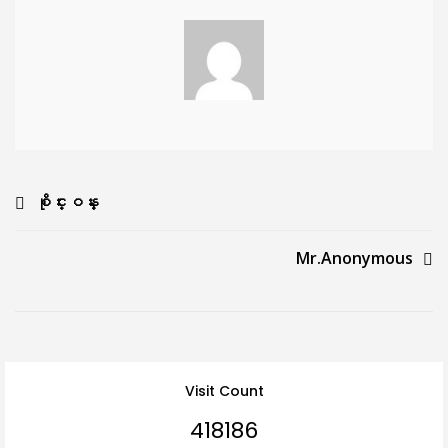
o
k
Post
စိုင္းဝန္း
Navigation
Mr.Anonymous
Visit Count
418186