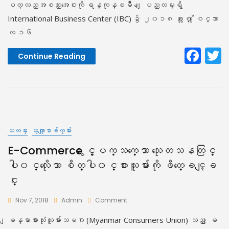
ပတ္လည္အစည္းအေဝးကို ရန္ကုန္ၿမိဳ႕ ျပည္လမ္းရွိ
စား
International Business Center (IBC) ၌ ၂၀၁၈ ခုႏွစ္ ႏိုဝင္ဘာ
သံုး
သူ
လ ၁၆
မ်ား
သ
F
Continue Reading
မဂၢ
ac
(၆)
e
i
စ္​
b
ပည္​
o
သတင္း
ေၾကာ္ျငာခ်က္မ်ား
o
စ္​
ပတ္​
k
E-Commerce ႏွင့္ပက္သက္ေသာ သုေတသနတြင္
လည္​
ပါ၀င္လိုေသာ စိတ္ပါ၀င္စားသူမ်ားကို ဖိတ္ေခၚျခ
အ
ခမ္​
င္း
အ
On
Nov 7, 2018
Admin
Comment
နားႏွ
E-
င္​
ျမန္မာစားသံုးသူမ်ားသမဂၢ (Myanmar Consumers Union) သည္ ျမ
Commerce