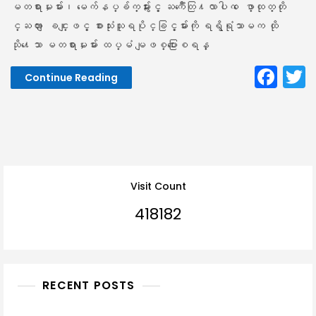
မတရားမႈမ်ား၊ မေက်နပ္ခ်က္မ်ားႏွင့္ ႀကံဳေတြ႔လာပါက ေဖာ္ထုတ္တို
ခၚျ
န္ျ
ခ
င္ႀကား ျခင္းျဖင့္ စားသံုးသူရပိုင္ခြင့္မ်ားကို ရရွိရံုသာမက ထို
ပ
င္း
ည့္
သို႔ေသာ မတရားမႈမ်ား ထပ္မံ မျဖစ္ပြားေစရန္
စံုေ
သာ
F
Continue Reading
စား
ac
သံုး
သူ
e
i
အျ
င
b
င္း
o
ပြား
မႈ
o
Visit Count
တို
င္ၾ
k
418182
ကား
စာ
မ်ား
အ
တြ
က္
RECENT POSTS
ဖု
န္းေ