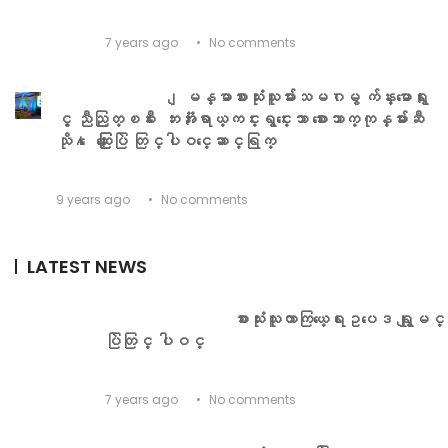
7 years ago
No comments
ျမန္မာစားသံုးသူမ်ားသမဂၢမွ က်န္းမာေရးႏွ
င့္ ညီညြတ္ၿပီး ေဘးအႏၱရာယ္ကင္းရွင္းေသာ စားေသာက္ကုန္မ်ားဆီ
သို႔ ေဆြးေႏြးပဲြ တြင္ပါဝင္ေဆာင္ရြက္
9 years ago
No comments
LATEST NEWS
စားသံုးသူကာကြယ္ေရးဥပေဒ ရွုျမင္သံုးသ
ပြဲတြင္ ပါဝင္
7 years ago
No comments