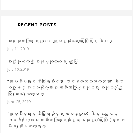
RECENT POSTS
စားသံုးသူကာကြယ္ေရးဥပေဒ ရွုျမင္သံုးသပ္ေဆြးေႏြးပြဲတြင္ ပါဝင္
July 11, 2019
စားသံုးသူလက္စြဲ စာအုပ္ထုတ္ေဝေရး ေဆြးေႏြးပြဲ
July 10, 2019
“အုပ္ခ်ဳပ္ေရးႏွင့္ စီးပြားေရးဆိုင္ရာ ေျဖာင့္မတ္တည္ၾကည္မႈ” ေခါင္း
စဥ္ျဖင့္ အဂတိလိုက္စားမႈ တားဆီးကာကြယ္ေရးဆိုင္ရာ အလုပ္႐ုံေဆြးေႏြး
ပြဲ (ဘားအံ) တက္ေရာက္
June 25, 2019
“အုပ္ခ်ဳပ္ေရးႏွင့္ စီးပြားေရးဆိုင္ရာ တာဝန္ယူမႈ” ေခါင္းစဥ္ျဖင့္
အဂတိလိုက္စားမႈ တားဆီးကာကြယ္ေရးဆိုင္ရာ အလုပ္႐ုံေဆြးေႏြးပြဲ (ေမာ္လၿ
မိဳင္) သုိ႔တက္ေရာက္