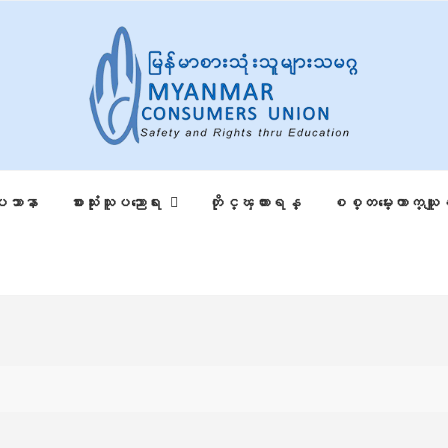
ူျပသာနာ
စားသံုုးသူပညာေရး
တိုုင္ၾကားရန္
စစ္တမ္းေကာက္ယူျ