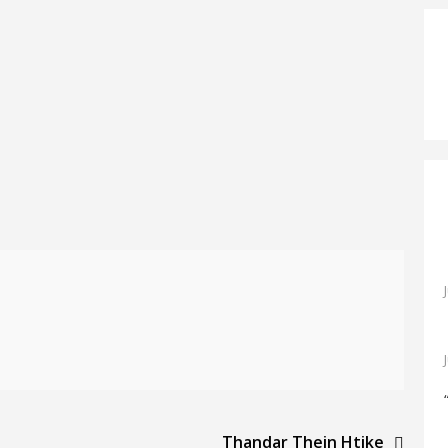
Thandar Thein Htike