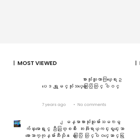
MOST VIEWED
စားသံုးသူကာကြယ္ေရးဥ
ပေဒ ရွုျမင္သံုးသပ္ေဆြးေႏြးပြဲတြင္ ပါဝင္
7 years ago
No comments
ျမန္မာစားသံုးသူမ်ားသမဂၢမွ 
က်န္းမာေရးႏွင့္ ညီညြတ္ၿပီး ေဘးအႏၱရာယ္ကင္းရွင္းေသာ 
စားေသာက္ကုန္မ်ားဆီသို႔ ေဆြးေႏြးပဲြ တြင္ပါဝင္ေဆာင္ရြ