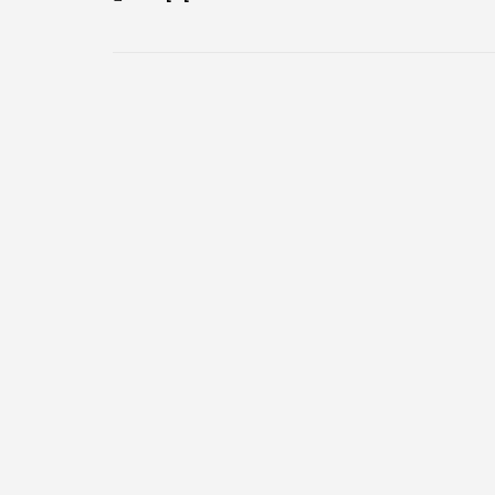
Navigation