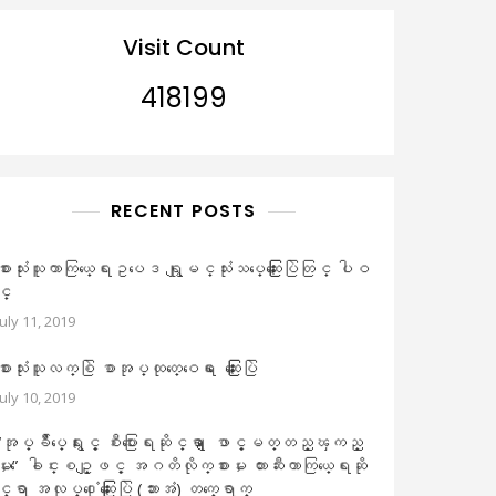
Visit Count
418199
RECENT POSTS
စားသံုးသူကာကြယ္ေရးဥပေဒ ရွုျမင္သံုးသပ္ေဆြးေႏြးပြဲတြင္ ပါဝ
င္
July 11, 2019
စားသံုးသူလက္စြဲ စာအုပ္ထုတ္ေဝေရး ေဆြးေႏြးပြဲ
July 10, 2019
“အုပ္ခ်ဳပ္ေရးႏွင့္ စီးပြားေရးဆိုင္ရာ ေျဖာင့္မတ္တည္ၾကည္
မႈ” ေခါင္းစဥ္ျဖင့္ အဂတိလိုက္စားမႈ တားဆီးကာကြယ္ေရးဆို
င္ရာ အလုပ္႐ုံေဆြးေႏြးပြဲ (ဘားအံ) တက္ေရာက္