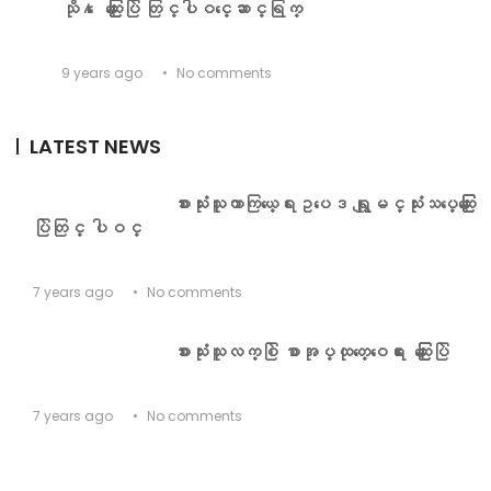
သို႔ ေဆြးေႏြးပဲြ တြင္ပါဝင္ေဆာင္ရြက္
9 years ago
No comments
LATEST NEWS
စားသံုးသူကာကြယ္ေရးဥပေဒ ရွုျမင္သံုးသပ္ေဆြးေႏြး
ပြဲတြင္ ပါဝင္
7 years ago
No comments
စားသံုးသူလက္စြဲ စာအုပ္ထုတ္ေဝေရး ေဆြးေႏြးပြဲ
7 years ago
No comments