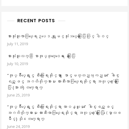
RECENT POSTS
စားသံုးသူကာကြယ္ေရးဥပေဒ ရွုျမင္သံုးသပ္ေဆြးေႏြးပြဲတြင္ ပါဝင္
July 11, 2019
စားသံုးသူလက္စြဲ စာအုပ္ထုတ္ေဝေရး ေဆြးေႏြးပြဲ
July 10, 2019
“အုပ္ခ်ဳပ္ေရးႏွင့္ စီးပြားေရးဆိုင္ရာ ေျဖာင့္မတ္တည္ၾကည္မႈ” ေခါင္း
စဥ္ျဖင့္ အဂတိလိုက္စားမႈ တားဆီးကာကြယ္ေရးဆိုင္ရာ အလုပ္႐ုံေဆြးေႏြး
ပြဲ (ဘားအံ) တက္ေရာက္
June 25, 2019
“အုပ္ခ်ဳပ္ေရးႏွင့္ စီးပြားေရးဆိုင္ရာ တာဝန္ယူမႈ” ေခါင္းစဥ္ျဖင့္
အဂတိလိုက္စားမႈ တားဆီးကာကြယ္ေရးဆိုင္ရာ အလုပ္႐ုံေဆြးေႏြးပြဲ (ေမာ္လၿ
မိဳင္) သုိ႔တက္ေရာက္
June 24, 2019