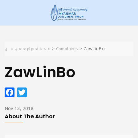
Skip
to
content
>
>
ZawLinBo
ျမန္မာစာသံုးသူမ်ားသမဂၢ
Complaints
ZawLinBo
F
T
ac
w
Nov 13, 2018
e
itt
About The Author
b
er
o