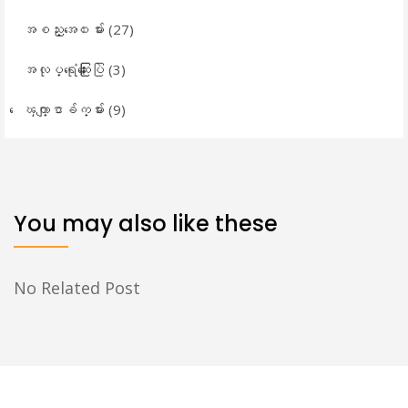
အစည္းအေ၀းမ်ား
(27)
အလုပ္ရံုေဆြးေႏြးပြဲ
(3)
ေၾကာ္ျငာခ်က္မ်ား
(9)
You may also like these
No Related Post