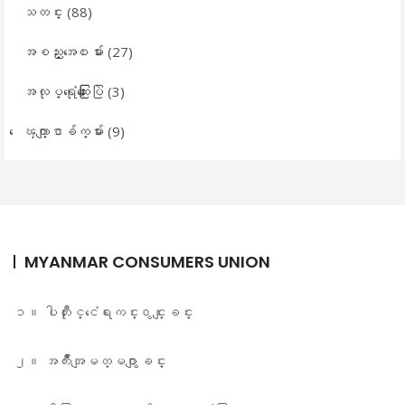
သတင္း
(88)
အစည္းအေ၀းမ်ား
(27)
အလုပ္ရံုေဆြးေႏြးပြဲ
(3)
ေၾကာ္ျငာခ်က္မ်ား
(9)
MYANMAR CONSUMERS UNION
၁။ ပါတီႏိုင္ငံေရးကင္း႐ွင္းျခင္း
၂။ အက်ိဳးအျမတ္မ႐ွာျခင္း