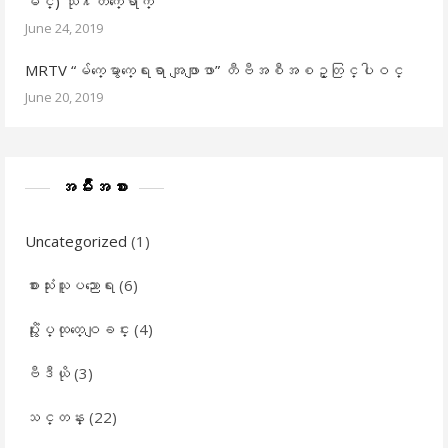
မိဳင္) သုိ႔တက္ေရာက္
June 24, 2019
MRTV “မ်က္ေမွာက္ေရးရာ အျဖာျဖာ” တီဗီအစီအစဥ္တြင္ပါဝင္
June 20, 2019
အမ်ိဳးအစား
Uncategorized
(1)
စားသံုးသူပညာေရး
(6)
ပံုႏိွပ္ထုတ္ေဝျခင္း
(4)
ဗီဒီယို
(3)
သင္တန္း
(22)