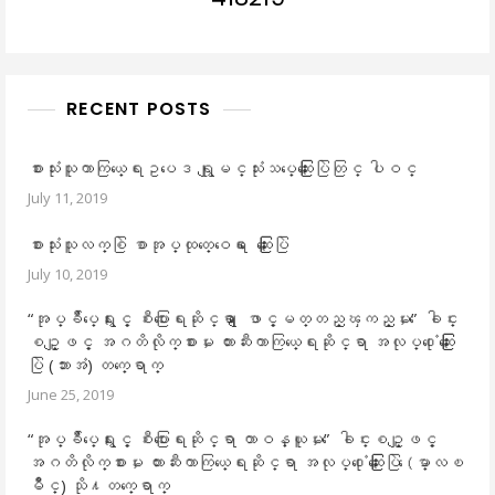
ကား
စာ
မ်ား
အ
တြ
RECENT POSTS
က္
ဖု
န္းေ
စားသံုးသူကာကြယ္ေရးဥပေဒ ရွုျမင္သံုးသပ္ေဆြးေႏြးပြဲတြင္ ပါဝင္
ဘ
July 11, 2019
လ္
မ်ား
စားသံုးသူလက္စြဲ စာအုပ္ထုတ္ေဝေရး ေဆြးေႏြးပြဲ
ပ
July 10, 2019
န္
လ
“အုပ္ခ်ဳပ္ေရးႏွင့္ စီးပြားေရးဆိုင္ရာ ေျဖာင့္မတ္တည္ၾကည္မႈ” ေခါင္း
ည္ျ
စဥ္ျဖင့္ အဂတိလိုက္စားမႈ တားဆီးကာကြယ္ေရးဆိုင္ရာ အလုပ္႐ုံေဆြးေႏြး
ဖ
ပြဲ (ဘားအံ) တက္ေရာက္
ည့္ေ
ပးျ
June 25, 2019
ခ
င္း
“အုပ္ခ်ဳပ္ေရးႏွင့္ စီးပြားေရးဆိုင္ရာ တာဝန္ယူမႈ” ေခါင္းစဥ္ျဖင့္
အဂတိလိုက္စားမႈ တားဆီးကာကြယ္ေရးဆိုင္ရာ အလုပ္႐ုံေဆြးေႏြးပြဲ (ေမာ္လၿ
မိဳင္) သုိ႔တက္ေရာက္