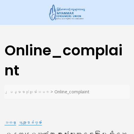
Skip
to
content
Online_complai
Nt
>
Online_complaint
ျမန္မာစာသံုးသူမ်ားသမဂၢ
သတင္း
ေၾကာ္ျငာခ်က္မ်ား