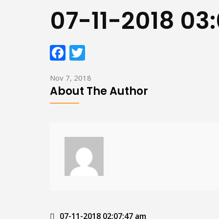
07-11-2018 03
F
T
ac
w
Nov 7, 2018
e
itt
About The Author
b
er
o
o
k
Post
07-11-2018 02:07:47 am