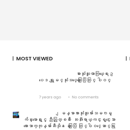
MOST VIEWED
စားသံုးသူကာကြယ္ေရးဥ
ပေဒ ရွုျမင္သံုးသပ္ေဆြးေႏြးပြဲတြင္ ပါဝင္
7 years ago
No comments
ျမန္မာစားသံုးသူမ်ားသမဂၢမွ 
က်န္းမာေရးႏွင့္ ညီညြတ္ၿပီး ေဘးအႏၱရာယ္ကင္းရွင္းေသာ 
စားေသာက္ကုန္မ်ားဆီသို႔ ေဆြးေႏြးပဲြ တြင္ပါဝင္ေဆာင္ရြ