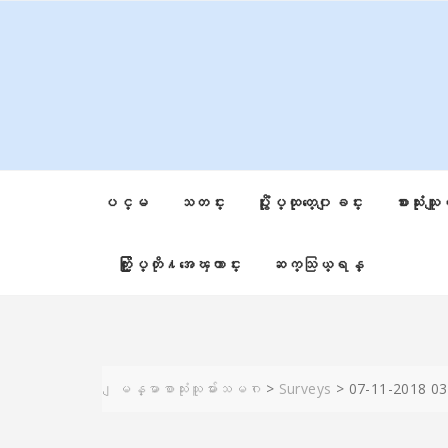
Skip
to
content
ပင္မ
သတင္း
ပံုုႏွိပ္ထုုတ္ေ၀ျခင္း
စားသံုုးသ
ကြြ်ႏု္ပ္တို႔အေၾကာင္း
ဆက္သြယ္ရန္
ျမန္မာစာသံုးသူမ်ားသမဂၢ
>
Surveys
>
07-11-2018 03