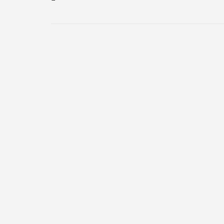
Navigation