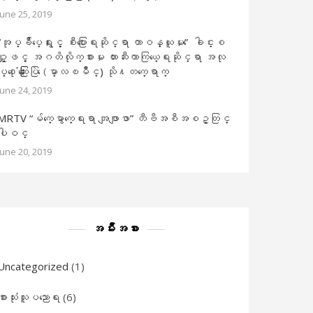
June 25, 2019
“အုပ္ခ်ဳပ္ေရးႏွင့္ စီးပြားေရးဆိုင္ရာ တာဝန္ယူမႈ” ေခါင္းစ
ဥ္ျဖင့္ အဂတိလိုက္စားမႈ တားဆီးကာကြယ္ေရးဆိုင္ရာ အလု
ပ္႐ုံေဆြးေႏြးပြဲ (ေမာ္လၿမိဳင္) သုိ႔တက္ေရာက္
June 24, 2019
MRTV “မ်က္ေမွာက္ေရးရာ အျဖာျဖာ” တီဗီအစီအစဥ္တြင္
ပါဝင္
June 20, 2019
အမ်ိဳးအစား
Uncategorized
(1)
စားသံုးသူပညာေရး
(6)