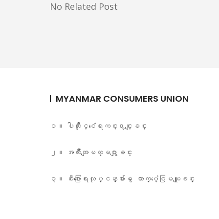
No Related Post
MYANMAR CONSUMERS UNION
၁။ ပါတီႏိုင္ငံေရးကင္း႐ွင္းျခင္း
၂။ အက်ိဳးအျမတ္မ႐ွာျခင္း
၃။ စီးပြားေရးလုပ္ငန္းမ်ားမွ ေထာက္ပံ့ေငြမယူျခင္း