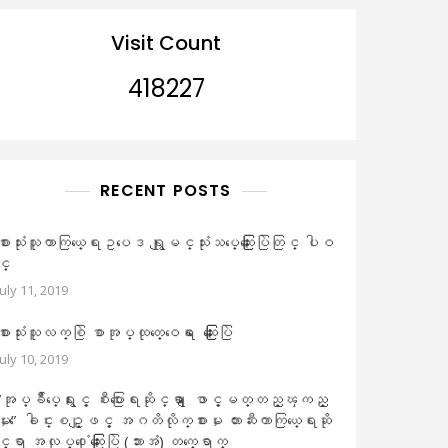
Visit Count
418227
RECENT POSTS
စားသံုးသူကာကြယ္ေရးဥပေဒ ရွုျမင္သံုးသပ္ေဆြးေႏြးပြဲတြင္ ပါဝ
င္
July 11, 2019
စားသံုးသူလက္စြဲ စာအုပ္ထုတ္ေဝေရး ေဆြးေႏြးပြဲ
July 10, 2019
“အုပ္ခ်ဳပ္ေရးႏွင့္ စီးပြားေရးဆိုင္ရာ ေျဖာင့္မတ္တည္ၾကည္
မႈ” ေခါင္းစဥ္ျဖင့္ အဂတိလိုက္စားမႈ တားဆီးကာကြယ္ေရးဆို
င္ရာ အလုပ္႐ုံေဆြးေႏြးပြဲ (ဘားအံ) တက္ေရာက္