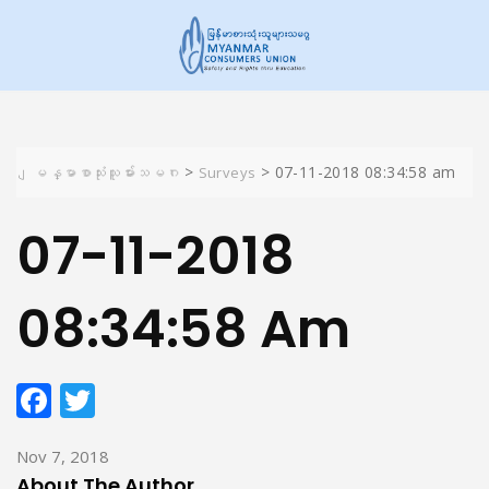
Skip
to
content
>
>
07-11-2018 08:34:58 am
ျမန္မာစာသံုးသူမ်ားသမဂၢ
Surveys
07-11-2018
08:34:58 Am
F
T
ac
w
Nov 7, 2018
e
itt
About The Author