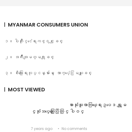
MYANMAR CONSUMERS UNION
၁။ ပါတီႏိုင္ငံေရးကင္း႐ွင္းျခင္း
၂။ အက်ိဳးအျမတ္မ႐ွာျခင္း
၃။ စီးပြားေရးလုပ္ငန္းမ်ားမွ ေထာက္ပံ့ေငြမယူျခင္း
MOST VIEWED
စားသံုးသူကာကြယ္ေရးဥပေဒ ရွုျမ
င္သံုးသပ္ေဆြးေႏြးပြဲတြင္ ပါဝင္
7 years ago
No comments