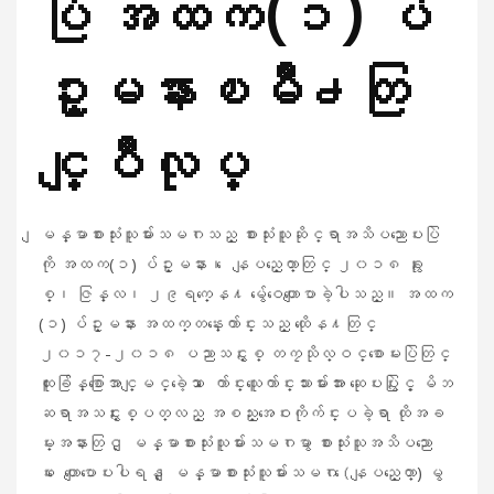
ပဲြ အထက(၁) ပ်
ဥ္းမနားၿမိဳ႕တြ
င္ျပဳလုပ္
ျမန္မာစားသံုးသူမ်ားသမဂၢသည္ စားသံုးသူဆိုင္ရာအသိပညာေပးပြဲ
ကို အထက(၁) ပ်ဥ္းမနား၊ ေနျပည္ေတာ္တြင္ ၂၀၁၈ ခုႏွ
စ္၊ ဇြန္လ၊ ၂၉ရက္ေန႔ မွ်ေဝေဟာေျပာခဲ့ပါသည္။ အထက
(၁) ပ်ဥ္းမနား အထက္တန္းေက်ာင္းသည္ ထိုေန႔တြင္
၂၀၁၇-၂၀၁၈ ပညာသင္ႏွစ္ တကၠသိုလ္ဝင္စာေမးပြဲတြင္
ထူးခြ်န္စြာေအာင္ျမင္ခဲ့ေသာ ေက်ာင္းသူေက်ာင္းသားမ်ားအား ဆုေပးပြဲႏွင့္ မိဘ
ဆရာအသင္းႏွစ္ပတ္လည္ အစည္းအေဝးကိုက်င္းပခဲ့ရာ ထိုအခ
မ္းအနားတြင္ ျမန္မာစားသံုးသူမ်ားသမဂၢမွာ စားသံုးသူအသိပညာေ
ပး ေဟာေျပာေပးပါရန္ ျမန္မာစားသံုးသူမ်ားသမဂၢ (ေနျပည္ေတာ္) မွ