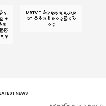
ဆိုင္
MRTV “မ်က္ေမွာက္ေရးရာ အျဖာျ
ဥ္ျဖ
ဖာ” တီဗီအစီအစဥ္တြင္ပါ
ီးကာ
ဝင္
ြးပြဲ
ရာက္
LATEST NEWS
စားသံုးသူကာကြယ္ေရးဥပေဒ ရွုျမင္သံုး