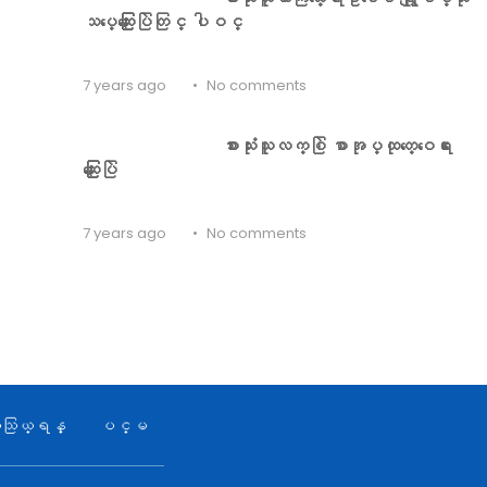
သပ္ေဆြးေႏြးပြဲတြင္ ပါဝင္
7 years ago
No comments
စားသံုးသူလက္စြဲ စာအုပ္ထုတ္ေဝေရး ေ
ဆြးေႏြးပြဲ
7 years ago
No comments
သြယ္ရန္
ပင္မ