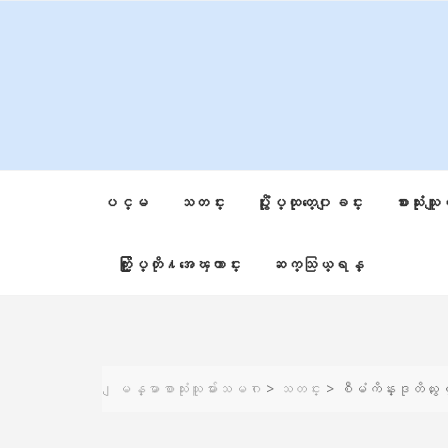
Skip
to
content
ပင္မ
သတင္း
ပံုုႏွိပ္ထုုတ္ေ၀ျခင္း
စားသံုုးသ
ကြြ်ႏု္ပ္တို႔အေၾကာင္း
ဆက္သြယ္ရန္
ျမန္မာစာသံုးသူမ်ားသမဂၢ
>
သတင္း
>
စီမံကိန္းဒုတိယႏွစ