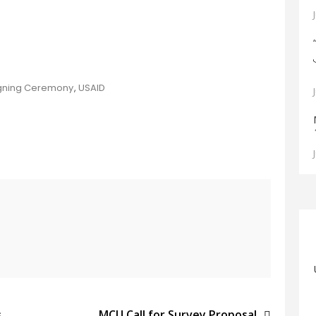
gning Ceremony
,
USAID
း
MCU Call for Survey Proposal