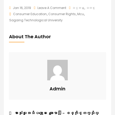
ac
w
On
Jan 16, 2019
Leave A Comment
သင္တန္း
,
သတင္း
e
itt
Tags
စား
Consumer Education
,
Consumer Rights
,
Mcu
,
b
er
သံုး
Sagaing Technological University
o
သူ
အသိ
o
About The Author
ပ
k
ညာေ
ပး
ဟာေျ
ပာ
ပြဲ
–
Admin
စ
စ္
ကို
င္း
Post
စားသံုးသူအသိပညာေပး ေဟာေျပာပြဲ – စစ္ကိုင္းတကၠသိုလ္
န