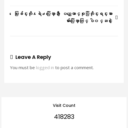
ည္း
Navigation
ပညာ
ေသြးခ်င္းတို႔ရဲ႕ပြဲေတာ္ဆီ ျပည္ေထာင္စုပြဲတိုင္းရင္းသား
တ
မ်ားပြဲေတာ္တြင္ ပါ၀င္ဆင္ႏႊဲ
ကၠ
သို
လ္
Leave A Reply
You must be
logged in
to post a comment.
Visit Count
418283