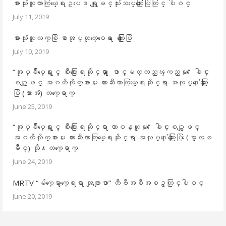
စားသံုးသူကာကြယ္ေရးဥပေဒ ရွုျမင္သံုးသပ္ေဆြးေႏြးပြဲတြင္ ပါဝင္
July 11, 2019
စားသံုးသူလက္စြဲ စာအုပ္ထုတ္ေဝေရး ေဆြးေႏြးပြဲ
July 10, 2019
“အုပ္ခ်ဳပ္ေရးႏွင့္ စီးပြားေရးဆိုင္ရာ ေျဖာင့္မတ္တည္ၾကည္မႈ” ေခါင္း
စဥ္ျဖင့္ အဂတိလိုက္စားမႈ တားဆီးကာကြယ္ေရးဆိုင္ရာ အလုပ္႐ုံေဆြးေႏြး
ပြဲ (ဘားအံ) တက္ေရာက္
June 25, 2019
“အုပ္ခ်ဳပ္ေရးႏွင့္ စီးပြားေရးဆိုင္ရာ တာဝန္ယူမႈ” ေခါင္းစဥ္ျဖင့္
အဂတိလိုက္စားမႈ တားဆီးကာကြယ္ေရးဆိုင္ရာ အလုပ္႐ုံေဆြးေႏြးပြဲ (ေမာ္လၿ
မိဳင္) သုိ႔တက္ေရာက္
June 24, 2019
MRTV “မ်က္ေမွာက္ေရးရာ အျဖာျဖာ” တီဗီအစီအစဥ္တြင္ပါဝင္
June 20, 2019