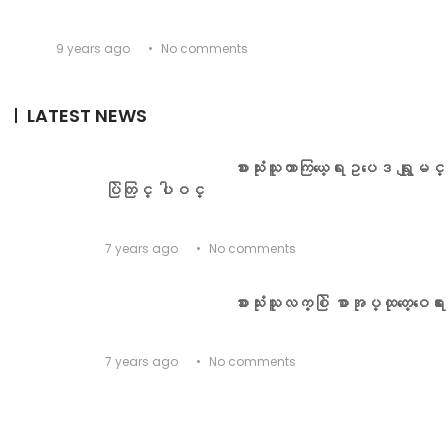
9 years ago
No comments
LATEST NEWS
စားသံုးသူကာကြယ္ေရးဥပေဒ ရွုျမင္သံုးသ
ပြဲတြင္ ပါဝင္
7 years ago
No comments
စားသံုးသူလက္စြဲ စာအုပ္ထုတ္ေဝေရး ေဆြး
7 years ago
No comments