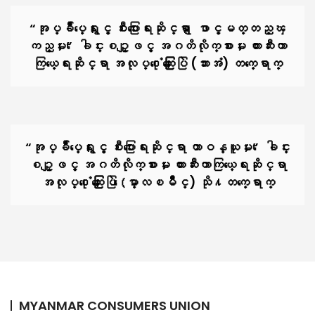
“အုပ္ခ်ဳပ္ေရးႏွင့္ စီးပြားေရးဆိုင္ရာ ေျဖာင့္မတ္တည္ၾ
ကည္မႈ” ေခါင္းစဥ္ျဖင့္ အဂတိလိုက္စားမႈ တားဆီးကာ
ကြယ္ေရးဆိုင္ရာ အလုပ္႐ုံေဆြးေႏြးပြဲ (ဘားအံ) တက္ေရာက္
“အုပ္ခ်ဳပ္ေရးႏွင့္ စီးပြားေရးဆိုင္ရာ တာဝန္ယူမႈ” ေခါင္း
စဥ္ျဖင့္ အဂတိလိုက္စားမႈ တားဆီးကာကြယ္ေရးဆိုင္ရာ
အလုပ္႐ုံေဆြးေႏြးပြဲ (ေမာ္လၿမိဳင္) သုိ႔တက္ေရာက္
MYANMAR CONSUMERS UNION